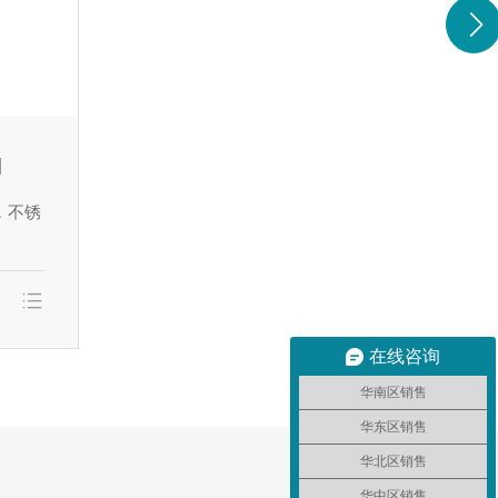
M
头，不锈
在线咨询
华南区销售
华东区销售
华北区销售
华中区销售