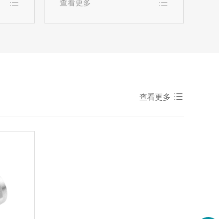
查看更多
查看更多