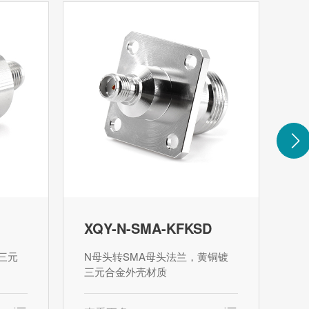
X
N
合
XQY-N-SMA-KFKSD
三元
N母头转SMA母头法兰，黄铜镀
查
三元合金外壳材质