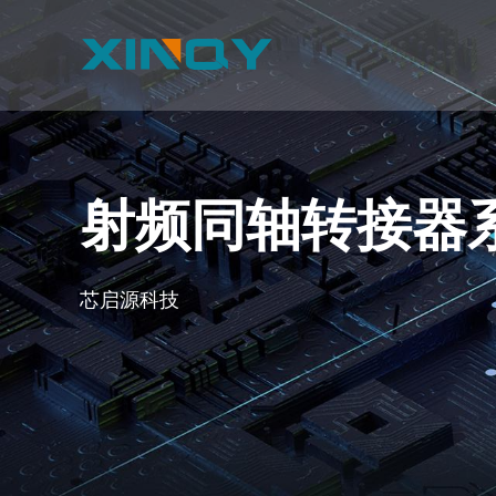
射频同轴转接器
芯启源科技