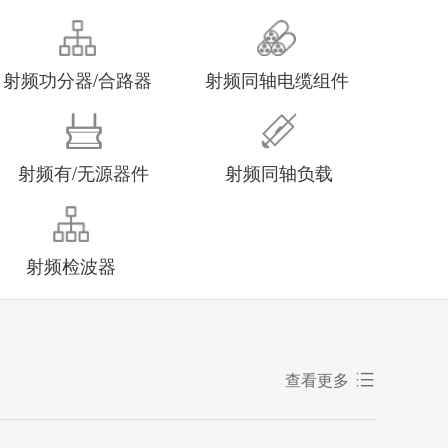
射频功分器/合路器
射频同轴电缆组件
射频有/无源器件
射频同轴负载
射频检波器
查看更多