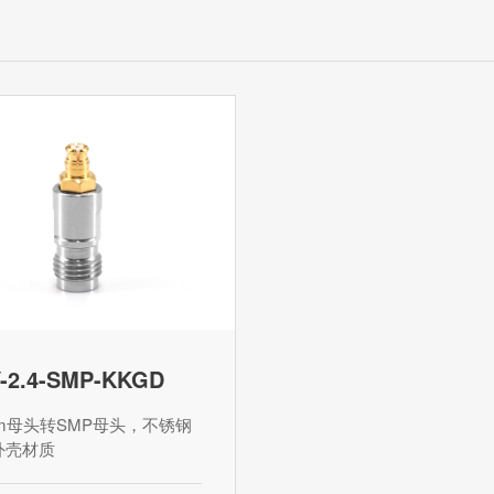
-2.4-SMP-KKGD
mm母头转SMP母头，不锈钢
外壳材质