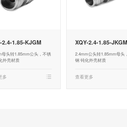
-2.4-1.85-KJGM
XQY-2.4-1.85-JKG
mm母头转1.85mm公头，不锈
2.4mm公头转1.85mm母
钝化外壳材质
钢 钝化外壳材质
更多
查看更多