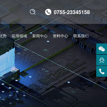
0755-23345158

优势
应用领域
新闻中心
资料中心
联系我们
扫码
咨询
在线
客服
服务
热线
回到
顶部