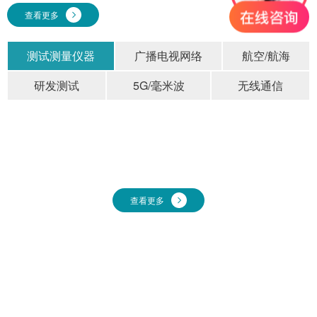
查看更多
测试测量仪器
广播电视网络
航空/航海
研发测试
5G/毫米波
无线通信
核心优势
拥有射频微波领域高精尖技术人员20+、专项技术专利50+、荣获国家高新技术企
业
查看更多
研发实力
先进工艺
全球领先的超宽带/毫米波
拥有精密CNC加工、
射频器件研发生产能力
SMT、共晶烧结、微组装