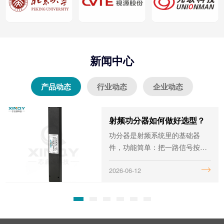
新闻中心
产品动态
行业动态
企业动态
射频功分器如何做好选型？
射频微波与无线电波的区别是什么？
射频微波与无线电波都是电磁波
功分器是射频系统里的基础器
的一种，它们在许多方面有着相
件，功能简单：把一路信号按比
似之处，但在某些关键特性上存
例分成多路输出。广泛应用于通
2024-02-19
2026-06-12
在着明显的区别。今天我们将详
信基站、雷达、测试测量及航空
细探讨射频微波与无线电波的区
航天系统等。到了选型阶段，插
别，帮助读者更好地理解这两种
损、隔离度、带宽、功率容量，
电磁波
每个参数都得掂量清楚。那么要
怎么做好选型呢？