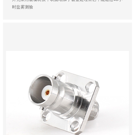
时盐雾测验