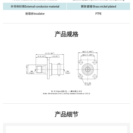
产品规格
产品细节