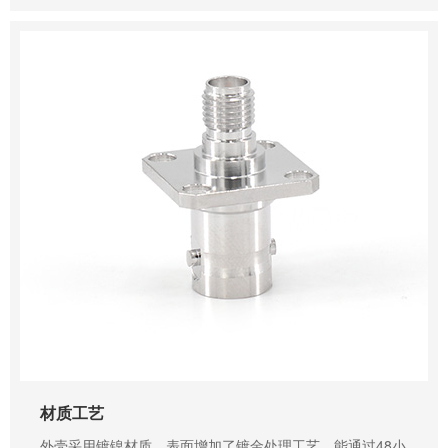
材质工艺
外壳采用镀镍材质，表面增加了镀金处理工艺，能通过48小