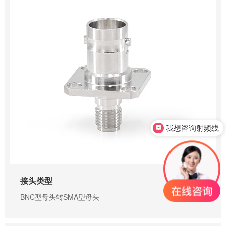
我想咨询射频线
0755-23345158
接头类型
BNC型母头转SMA型母头