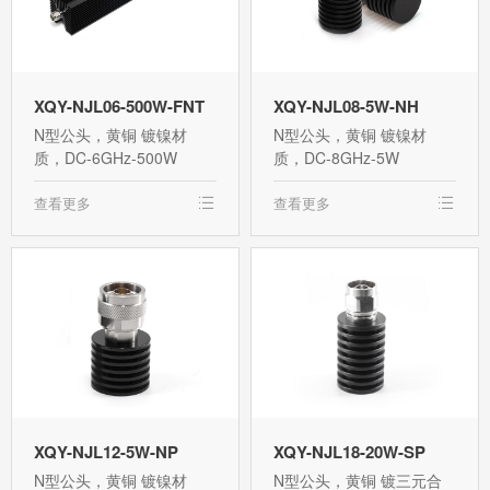
XQY-NJL06-500W-FNT
XQY-NJL08-5W-NH
N型公头，黄铜 镀镍材
N型公头，黄铜 镀镍材
质，DC-6GHz-500W
质，DC-8GHz-5W
查看更多
查看更多
XQY-NJL12-5W-NP
XQY-NJL18-20W-SP
N型公头，黄铜 镀镍材
N型公头，黄铜 镀三元合