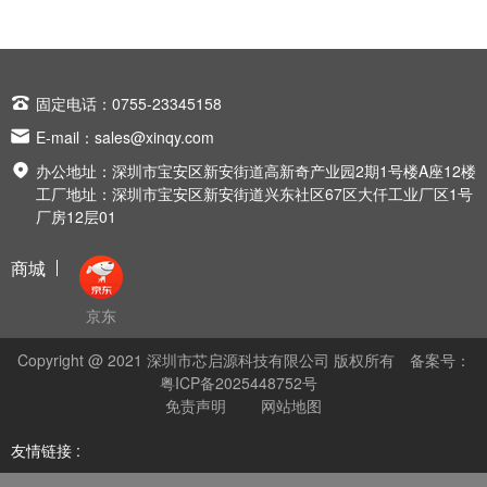

固定电话：0755-23345158

E-mail：
sales@xinqy.com

办公地址：深圳市宝安区新安街道高新奇产业园2期1号楼A座12楼
工厂地址：深圳市宝安区新安街道兴东社区67区大仟工业厂区1号
厂房12层01
商城
京东
Copyright @ 2021 深圳市芯启源科技有限公司 版权所有
备案号：
粤ICP备2025448752号
免责声明
网站地图
友情链接 :