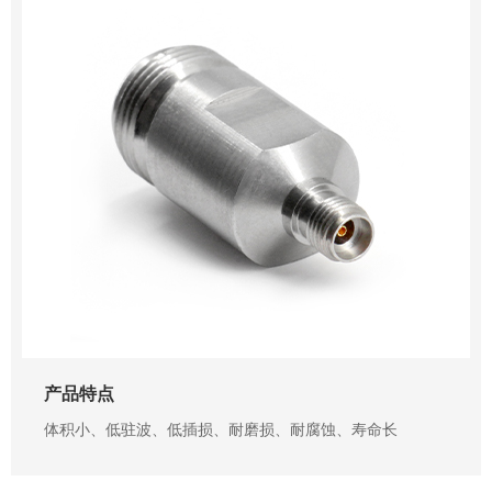
产品特点
体积小、低驻波、低插损、耐磨损、耐腐蚀、寿命长