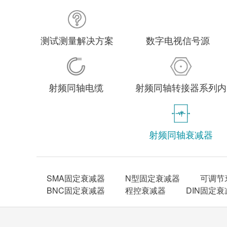
测试测量解决方案
数字电视信号源
射频同轴电缆
射频同轴转接器系列内
射频同轴衰减器
SMA固定衰减器
N型固定衰减器
可调节
BNC固定衰减器
程控衰减器
DIN固定衰