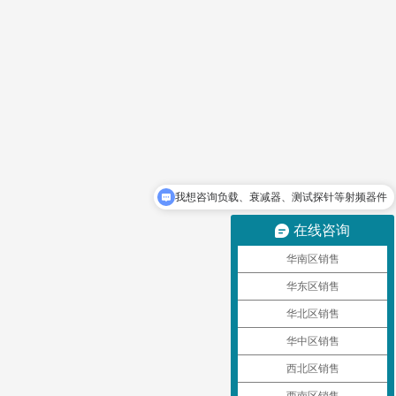
我想咨询负载、衰减器、测试探针等射频器件
我想咨询测试设备
在线咨询
华南区销售
华东区销售
华北区销售
华中区销售
西北区销售