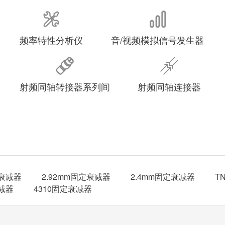
频率特性分析仪
音/视频模拟信号发生器
射频同轴转接器系列间
射频同轴连接器
衰减器
2.92mm固定衰减器
2.4mm固定衰减器
T
减器
4310固定衰减器