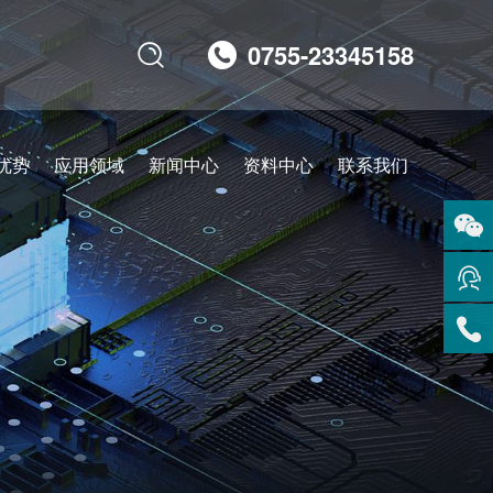
0755-23345158

优势
应用领域
新闻中心
资料中心
联系我们
扫码
咨询
在线
客服
服务
热线
回到
顶部