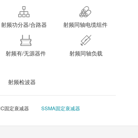
射频功分器/合路器
射频同轴电缆组件
射频有/无源器件
射频同轴负载
射频检波器
NC固定衰减器
SSMA固定衰减器