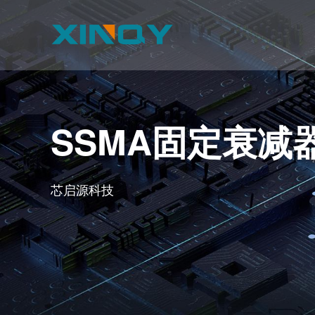
SSMA固定衰减
芯启源科技