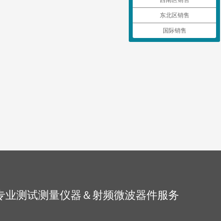
西南区销售
东北区销售
国际销售
专业测试测量仪器＆射频微波器件服务