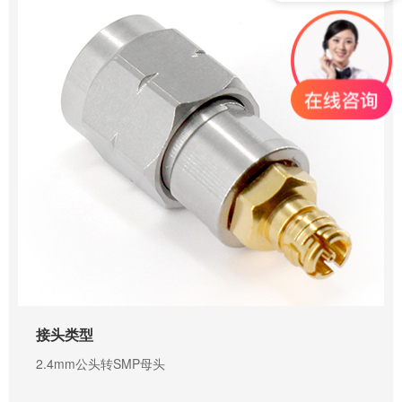
0755-23345158
接头类型
2.4mm公头转SMP母头