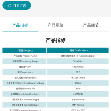
订购咨询

产品指标
产品规格
产品细节
产品指标