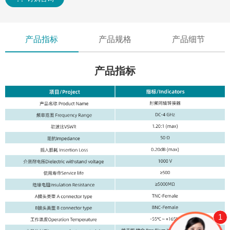
产品指标
产品规格
产品细节
产品指标
1