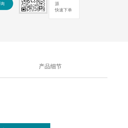
咨询
源
快速下单
产品细节