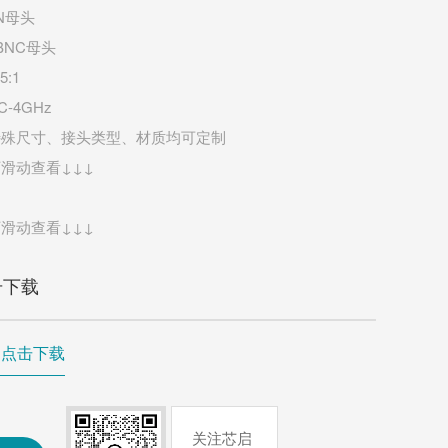
N母头
BNC母头
:1
-4GHz
特殊尺寸、接头类型、材质均可定制
滑动查看↓↓↓
滑动查看↓↓↓
册下载
书点击下载
关注芯启