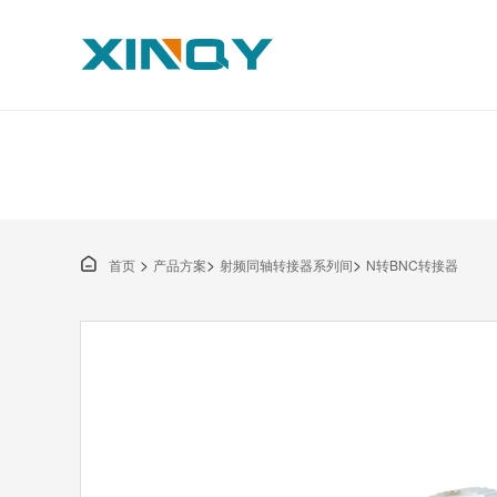
>
>
>

首页
产品方案
射频同轴转接器系列间
N转BNC转接器