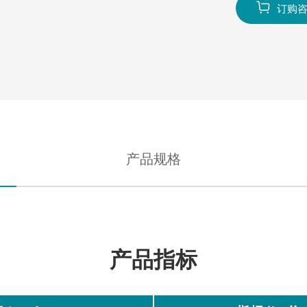

订购
产品规格
产品指标