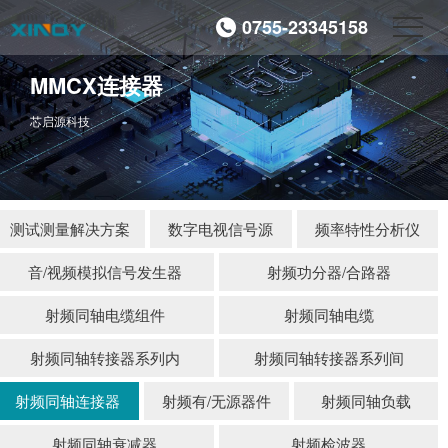
0755-23345158
MMCX连接器
芯启源科技
测试测量解决方案
数字电视信号源
频率特性分析仪
音/视频模拟信号发生器
射频功分器/合路器
射频同轴电缆组件
射频同轴电缆
射频同轴转接器系列内
射频同轴转接器系列间
射频同轴连接器
射频有/无源器件
射频同轴负载
射频同轴衰减器
射频检波器