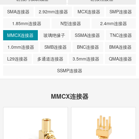
SMA连接器
2.92mm连接器
MCX连接器
SMP连接器
1.85mm连接器
N型连接器
2.4mm连接器
MMCX连接器
玻璃绝缘子
SSMA连接器
TNC连接器
1.0mm连接器
SMB连接器
BNC连接器
BMA连接器
L29连接器
多通道连接器
3.5mm连接器
QMA连接器
SSMP连接器
MMCX连接器