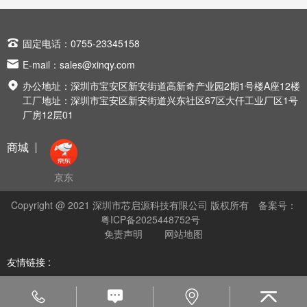

固定电话：0755-23345158

E-mail：
sales@xinqy.com

办公地址：深圳市宝安区新安街道高新奇产业园2期1号楼A座12楼
工厂地址：深圳市宝安区新安街道兴东社区67区大仟工业厂区1号
厂房12层01
商城
京东
Copyright @ 2021 深圳市芯启源科技有限公司 版权所有
备案号：
粤ICP备2025448752号
免责声明
网站地图
友情链接 :



