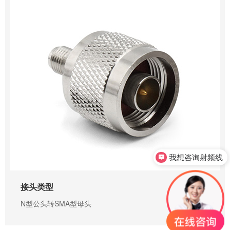
我想咨询射频线
接头类型
0755-23345158
N型公头转SMA型母头