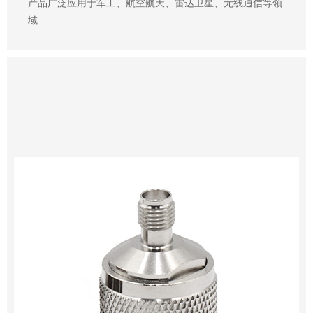
产品广泛应用于军工、航空航天、雷达卫星、无线通信等领
域