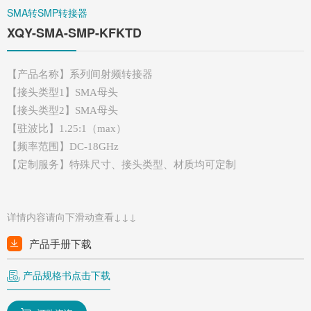
SMA转SMP转接器
XQY-SMA-SMP-KFKTD
【产品名称】系列间射频转接器
【接头类型
1】SMA母头
【接头类型
2】SMA母头
【驻波比】
1.25:1
（
max）
【频率范围】
DC-18GHz
【定制服务】特殊尺寸、接头类型、材质均可定制
详情内容请向下滑动查看↓↓↓
产品手册下载
产品规格书点击下载