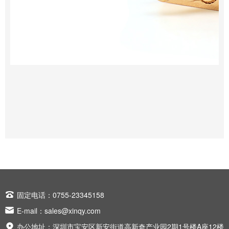

固定电话：0755-23345158

E-mail：
sales@xinqy.com

办公地址：深圳市宝安区新安街道高新奇产业园2期1号楼A座12楼