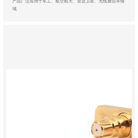
产品广泛应用于军工、航空航天、雷达卫星、无线通信等领
域