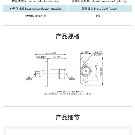
产品规格
产品细节