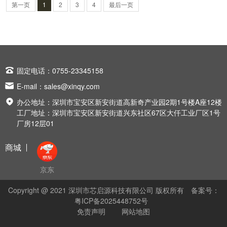
测等方面的内容。
第一页
1
2
3
4
最后一页

固定电话：0755-23345158

E-mail：
sales@xinqy.com

办公地址：深圳市宝安区新安街道高新奇产业园2期1号楼A座12楼
工厂地址：深圳市宝安区新安街道兴东社区67区大仟工业厂区1号
厂房12层01
商城
京东
Copyright @ 2021 深圳市芯启源科技有限公司 版权所有
备案号：
粤ICP备2025448752号
免责声明
网站地图