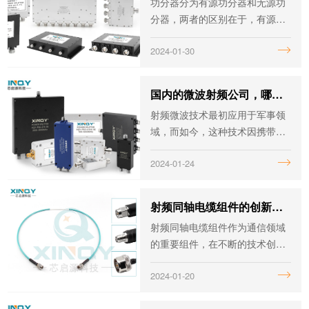
功分器分为有源功分器和无源功
分器，两者的区别在于，有源功
分器是内部带有信号放大功能的
2024-01-30
功率分配器，它能有效弥补线路
损耗，而且隔离度相对较高，而
无源功分器不带有放大器或其它
国内的微波射频公司，哪家更靠谱些？
活性元件。
射频微波技术最初应用于军事领
域，而如今，这种技术因携带的
信息量比普通无线电波大很多、
2024-01-24
信息穿透性更强，而且传输速度
快、传输距离长，成像也更清
晰，反应也更灵敏，所以我们生
射频同轴电缆组件的创新与应用
活中的移动通信、多路通信、图
射频同轴电缆组件作为通信领域
像传输以及国防、安防、医疗等
的重要组件，在不断的技术创新
设备，都使用射频/微波作为传送
和应用拓展中发挥着关键作用。
手段。
2024-01-20
本文将和大家一起探讨它的创新
与应用。