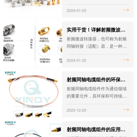
用，而选择一个优秀的射频微波
2024-01-03
厂家，则是成功应用这一技术的
关键。随着技术的飞速发展，不
断有新的参与者加入这一领域。
实用干货！详解射频微波转接器应用及性能指标
射频微波转接器，也可称为射频
同轴转接（适配）器，是一种用
来使各种类型的连接器相互匹配
2024-01-02
的器件，或者说是用于射频连接
器和射频设备之间的连接。
射频同轴电缆组件的环保与可持续发展
射频同轴电缆组件作为通信领域
的重要元件，其环保和可持续发
展对于整个行业乃至全球社会都
2023-12-20
具有重要意义。本文将探讨它的
环保与可持续发展。
射频同轴电缆组件的应用拓展与价值提升