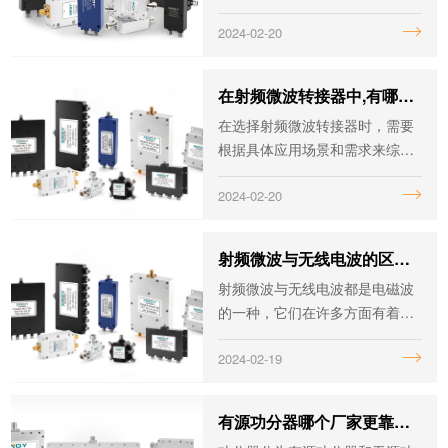
计、调制方式选择、信号处理技
2024-02-20
术、材料和器件质量、传输路径
优化、网络设计、设备维护以及
环境因素的考虑等。
在射频微波转接器中,有哪些重要的性能参数需要考虑？
在选择射频微波转接器时，需要
根据具体应用场景和需求来综合
考虑以上性能参数，以确保选择
2024-02-20
到最适合的转接器。
射频微波与无线电波的区别是什么？
射频微波与无线电波都是电磁波
的一种，它们在许多方面有着相
似之处，但在某些关键特性上存
2024-02-19
在着明显的区别。今天我们将详
细探讨射频微波与无线电波的区
别，帮助读者更好地理解这两种
有源功分器哪个厂家更靠谱一些？
电磁波