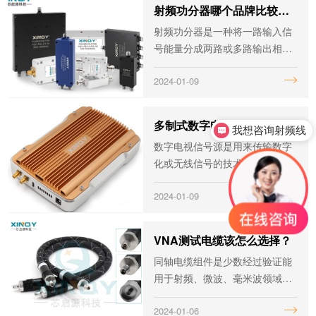
射频功分器哪个品牌比较好？
射频功分器是一种将一路输入信
号能量分成两路或多路输出相等
或不相等能量的无源器件，也可
2024-01-09
反过来将多路信号能量合成一路
输出，此时可称为射频合路器。
多制式数字电视信号源怎么选？一文带您了解！
我想咨询射频线
数字电视信号源是用来传输数字
化或无线信号的技术，用于收集
或承载数字的视频信号、音频信
2024-01-09
号、台标和控制信息。而多制式
数字电视信号源，是指能够支持
多种不同电视制式的数字电视信
VNA测试电缆该怎么选择？
号源。在数字电视产业链领域，
同轴电缆组件是少数经过验证能
芯片...
用于射频、微波、毫米波领域里
可靠性解决方案的组件，应用范
2024-01-06
围非常广泛，且同轴电缆应用种