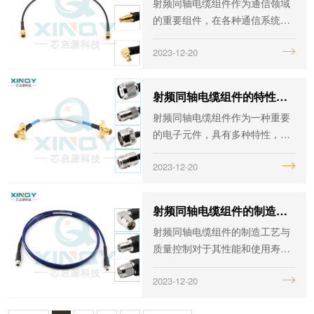
射频同轴电缆组件作为通信领域
的重要组件，在各种通信系统中
发挥着关键作用。随着应用领域
2023-12-20
的不断拓展和技术的不断进步，
其应用范围和价值也在不断提
升。本文将探讨它的应用拓展与
射频同轴电缆组件的特性与应用
价值提升。
射频同轴电缆组件作为一种重要
的电子元件，具有多种特性，使
其在通信领域中有着广泛的应
2023-12-20
用。本文将详细介绍它的特性与
应用，包括其在不同领域中的具
体应用和作用。
射频同轴电缆组件的制造工艺与质量控制
射频同轴电缆组件的制造工艺与
质量控制对于其性能和使用寿命
具有重要影响。本文将详细介绍
2023-12-20
其制造工艺与质量控制方法，包
括材料选择、生产工艺、质量检