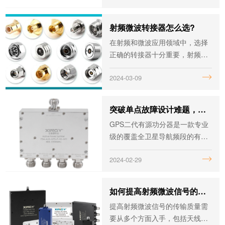
为读者在项目选型中提供帮助。
射频微波转接器怎么选?
在射频和微波应用领域中，选择
正确的转接器十分重要，射频微
波转接器的选择关乎我们仪器的
2024-03-09
测试数据是否精准。
突破单点故障设计难题，智能有源功分器备受市场青睐！
GPS二代有源功分器是一款专业
级的覆盖全卫星导航频段的有源
功率分配器。它能将一个天线信
2024-02-29
号分配至多个接收设备，具备一
定的功率增益，可有效弥补线路
损失。
如何提高射频微波信号的传输质量？
提高射频微波信号的传输质量需
要从多个方面入手，包括天线设