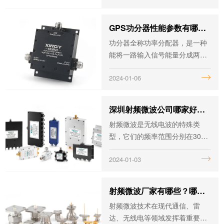
类繁多，根据不同的测试需求有
相配套的同轴电缆组件。
GPS功分器性能参数有哪些?如何衡量好坏？
功分器全称功率分配器，是一种
能将一路输入信号能量分成两路
或多路输出相等或不相等能量的
2024-01-06
器件，也可反过来将多路信号能
量合成一路输出，此时可也称为
合路器。
深圳射频微波公司哪家好？芯启源科技实力怎样？
射频微波是无线电波的特殊类
型，它们的频率范围分别在300K
Hz-300GHz和300MHz-300GH
2024-01-03
z，射频微波产品具有高频、高
速、强穿透力、无线传输的特
性，可以穿透任何材料和物体，
射频微波厂家有哪些？哪家做的比较好？
而且在不依赖任何媒介的情况下
射频微波技术在现代通信、雷
实现，所以被广...
达、无线电等领域发挥着重要作