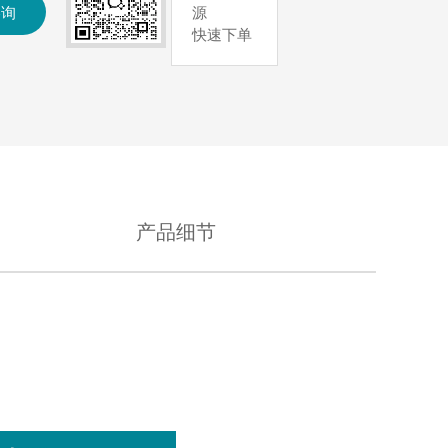
咨询
源
快速下单
产品细节