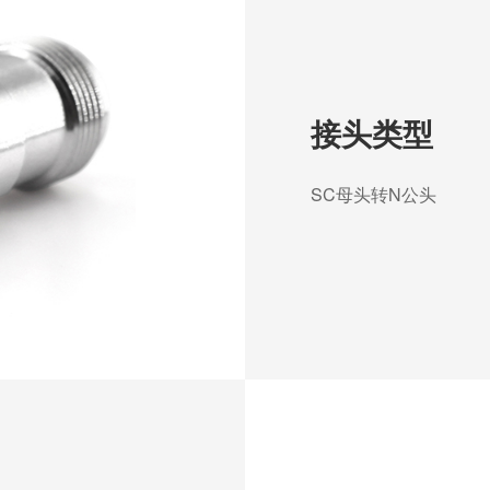
接头类型
SC母头转N公头