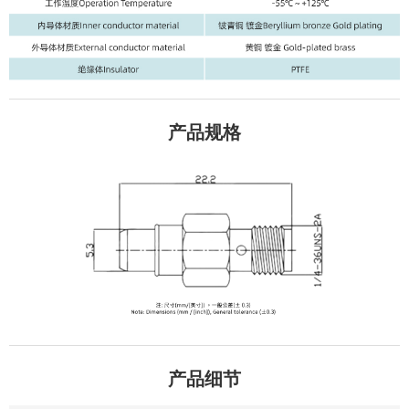
产品规格
产品细节