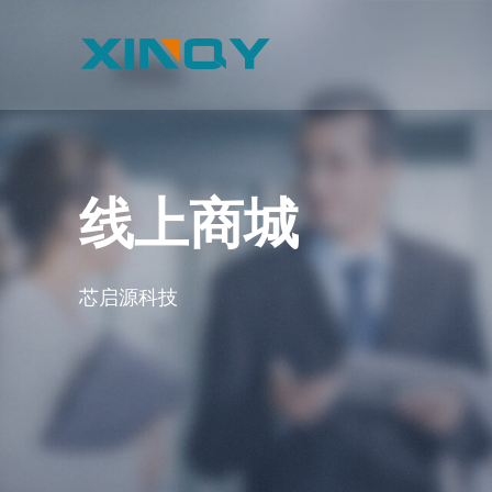
线上商城
芯启源科技