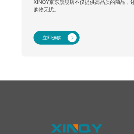
XINQY京东旗舰店不仅提供高品质的商品
购物无忧。
立即选购