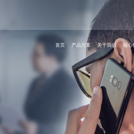
首页
产品方案
关于我们
核心