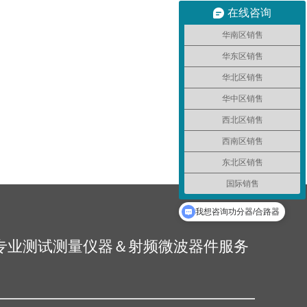
在线咨询
华南区销售
华东区销售
华北区销售
华中区销售
西北区销售
西南区销售
东北区销售
国际销售
我想咨询功分器/合路器
专业测试测量仪器＆射频微波器件服务