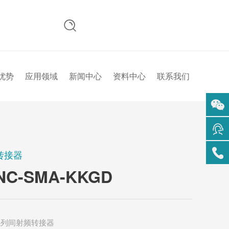
0755-23345158

优势
应用领域
新闻中心
资料中心
联系我们
扫码
咨询
在线
转接器
客服
NC-SMA-KKGD
服务
热线
回到
顶部
系列间射频转接器