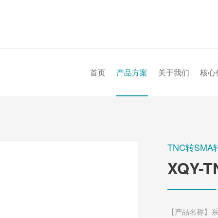
首页
产品方案
关于我们
核心
TNC转SMA
XQY-T
【产品名称】