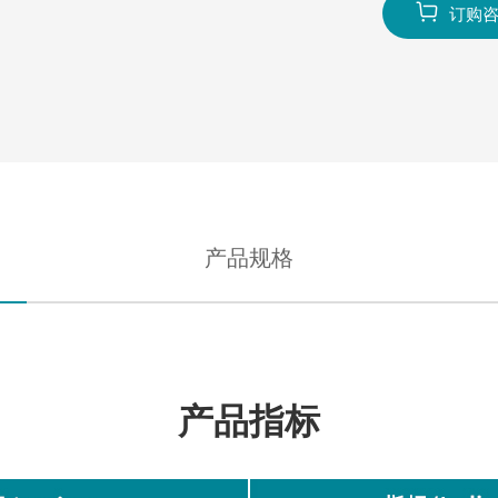

订购
产品规格
产品指标