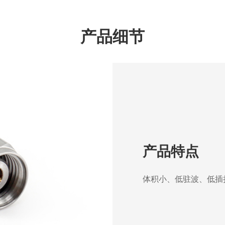
产品细节
产品特点
体积小、低驻波、低插