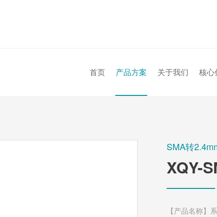
首页
产品方案
关于我们
核心
SMA转2.4
XQY-S
【产品名称】