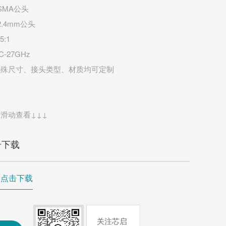
SMA公头
.4mm公头
:1
-27GHz
特殊尺寸、接头类型、材质均可定制
滑动查看↓↓↓
册下载
书点击下载
关注芯启