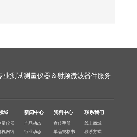
专业测试测量仪器＆射频微波器件服务
领域
新闻中心
资料中心
联系我们
测量仪器
产品动态
宣传手册
线上商城
电视网络
行业动态
单品规格书
联系方式