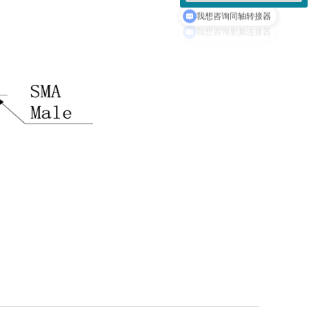
我想咨询同轴转接器