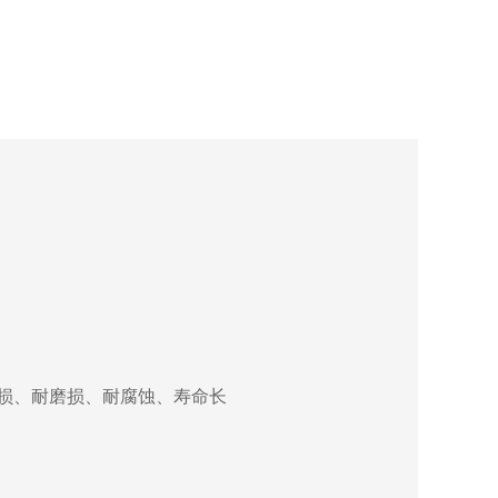
损、耐磨损、耐腐蚀、寿命长