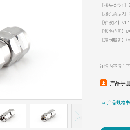
【接头类型1】
【接头类型2】2
【驻波比】≤1.15
【频率范围】DC
【定制服务】
详情内容请向下
产品手
产品规格
