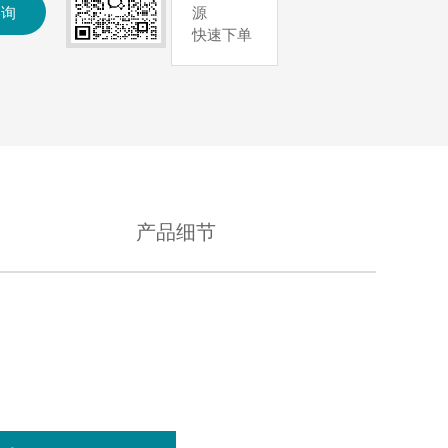
咨询
源
快速下单
产品细节