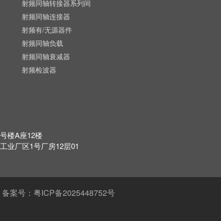
射频同轴转接器系列间
射频同轴连接器
射频有/无源器件
射频同轴负载
射频同轴衰减器
射频检波器
号楼A座12楼
业厂区1号厂房12层01
备案号：粤ICP备2025448752号