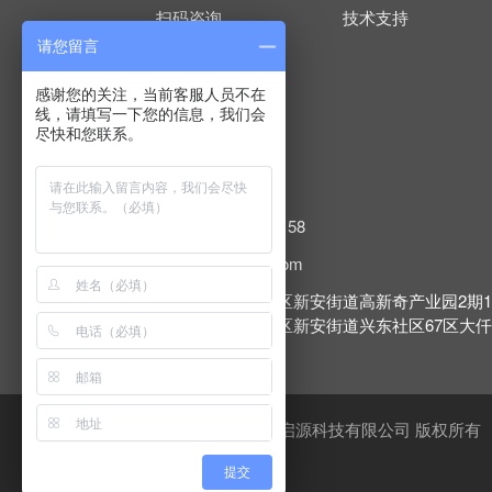
扫码咨询
技术支持
请您留言
感谢您的关注，当前客服人员不在
线，请填写一下您的信息，我们会
尽快和您联系。

固定电话：0755-23345158

E-mail：
sales@xinqy.com

办公地址：深圳市宝安区新安街道高新奇产业园2期1
工厂地址：深圳市宝安区新安街道兴东社区67区大仟工
Copyright @ 2021 深圳市芯启源科技有限公司 版权所有
友情链接 :
提交