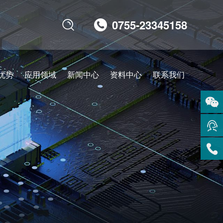
0755-23345158

优势
应用领域
新闻中心
资料中心
联系我们
扫码
咨询
在线
客服
服务
热线
回到
顶部