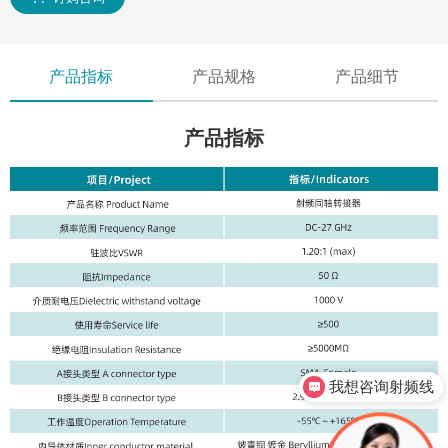
产品指标
产品规格
产品细节
产品指标
我想咨询射频线