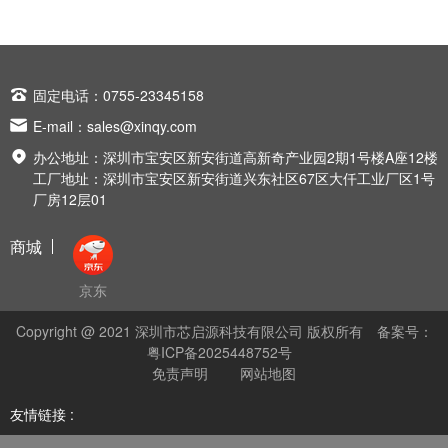

固定电话：0755-23345158

E-mail：
sales@xinqy.com

办公地址：深圳市宝安区新安街道高新奇产业园2期1号楼A座12楼
工厂地址：深圳市宝安区新安街道兴东社区67区大仟工业厂区1号
厂房12层01
商城
京东
Copyright @ 2021 深圳市芯启源科技有限公司 版权所有
备案号：
粤ICP备2025448752号
免责声明
网站地图
友情链接 :