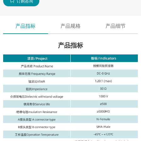
订购咨询

产品指标
产品规格
产品细节
产品指标