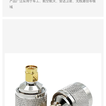
产品广泛应用于军工、航空航天、雷达卫星、无线通信等领
域