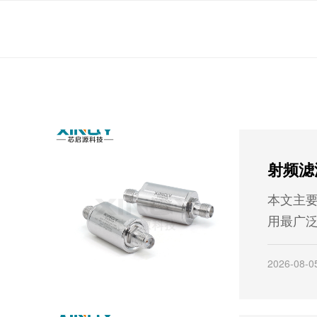
本文主
用最广泛
器和腔
工作原
2026-08-0
辑，希
提供帮