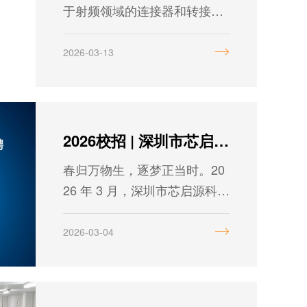
于射频领域的连接器和转接
器，于20世纪40年代由贝尔实
验室的Paul Neill发明，并以Ne
2026-03-13
ill的首字母命名。它是螺纹连
接，可旋转锁定。N型接头为
螺纹连接的中功率连接器，具
有可靠性高、抗振性强、机械
2026校招 | 深圳市芯启源科技有限公司2026届校园招聘正式启动
和电气性能优良等特点。
春归万物生，逐梦正当时。20
26 年 3 月，深圳市芯启源科技
有限公司校园招聘全面开启。
我们诚邀心怀热爱、笃行致远
2026-03-04
的青年英才加入，以专业为
基，以创新为翼，共同探索射
频微波行业的未来。