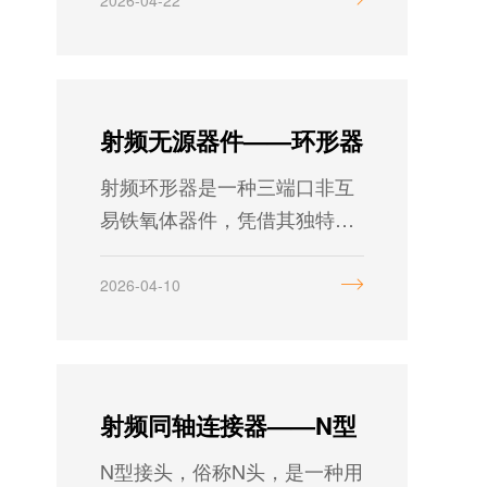
电压越高——一一对应，不增
不减。芯启源科技，专注射频
微波领域研发与制造，为您提
供高性能、高可靠的射频检波
射频无源器件——环形器
器解决方案，欢迎咨询选型。
射频环形器是一种三端口非互
易铁氧体器件，凭借其独特的
单向传输特性，在射频与微波
系统中扮演着不可替代的角
2026-04-10
色。其性能直接决定系统的可
靠性与信号完整性，广泛应用
于通信、雷达、电子测量等关
键领域。
射频同轴连接器——N型
N型接头，俗称N头，是一种用