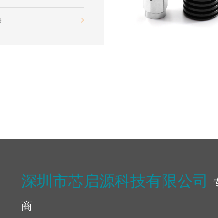
射频信号放大到足够高
水平，以满足远距离传
9
号覆盖及抗干扰等需
深圳市芯启源科技有限公司
商