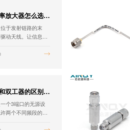
射频功率放大器怎么选型好？
放位于发射链路的末
接驱动天线。让信息能
远、覆盖更广（增
那么如何快速选型射频
3
大器呢？
耦合器和双工器的区别是什么？
一个3端口的无源设
允许两个不同频段的信
一个公共天线或传输
由两个频率选择滤波器
0