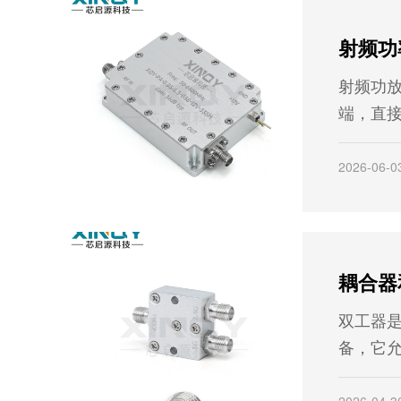
射频功
端，直
传得更
益）。
2026-06-0
功率放
双工器是
备，它
号共享
线。它
2026-04-3