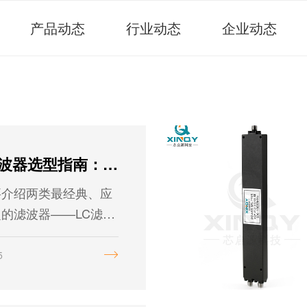
产品动态
行业动态
企业动态
射频滤波器选型指南：LC滤波器与腔体滤波器
要介绍两类最经典、应
的滤波器——LC滤波
体滤波器，系统梳理其
理、核心参数和选型逻
5
望为读者在项目选型中
助。