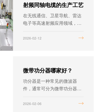
射频同轴电缆的生产工艺
在无线通信、卫星导航、雷达
电子等高速射频应用领域，射
频同轴电缆组件的性能直接决
定信号传输的稳定性和精度。
2026-02-12
作为射频微波领域的解决方案
专家，我们深知不同应用场景
对电缆组件的差异化需求。当
前主流的生产方式主要有三种
微带功分器哪家好？
——压接、焊接与装接，它们
功分器是一种常见的微波器
各具优势，适用于从消费电子
件，通常可分为微带功分器、
到毫米波雷达等不同层级的应
电阻式功分器、铁氧体功分
用。
器。今天主要介绍的是微带功
2026-02-06
分器。芯启源科技的功分器产