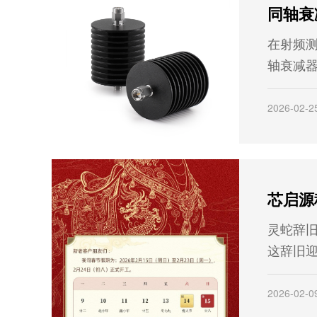
能，开
能。
在射频
轴衰减
件，其
号功率
2026-02-2
电路间
器是否
地分辨
灵蛇辞
这辞旧
时刻，
圆、祥
2026-02-0
向您致