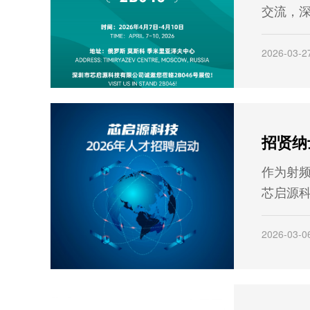
交流，
公司将于2
日，在
2026-03-2
泽夫中心
通信及电
Z 2026
作为射
芯启源
背后是人
26年，
2026-03-0
图全面
行业启
待和你