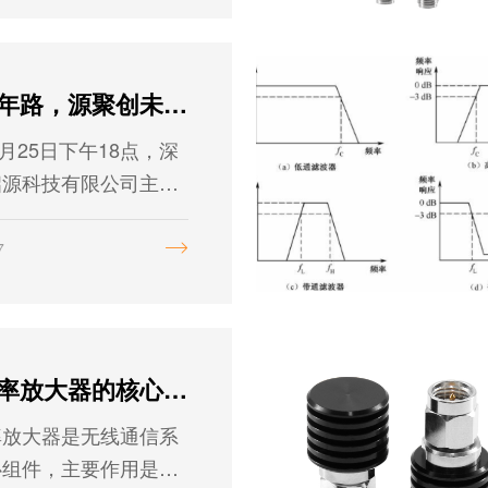
芯启十年路，源聚创未来 | 芯启源科技2026年会盛典圆满落幕
1月25日下午18点，深
启源科技有限公司主题
十年路，源聚创未
026年会盛典暨年终旅
7
在潮州市腾瑞皇冠假日
重举行。
射频功率放大器的核心功能和应用场景
率放大器是无线通信系
心组件，主要作用是将