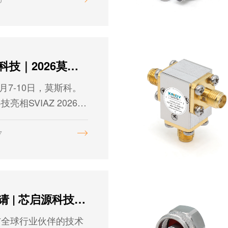
、高通或带通）连接到
口组成。
芯启源科技｜2026莫斯科通信展纪实
4月7-10日，莫斯科。
亮相SVIAZ 2026，
无声的技术对话，回应
信市场对射频微波器件
7
期待。
展会邀请 | 芯启源科技邀您共赴2026年莫斯科国际通信展览会
与全球行业伙伴的技术