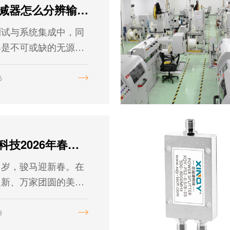
启职业生涯的无限可
同轴衰减器怎么分辨输入输出端？
测试与系统集成中，同
器是不可或缺的无源元
主要功能是精确控制信
、改善阻抗匹配或实现
5
的去耦。那么同轴衰减
有方向？如何快速准确
输入端和输出端？
芯启源科技2026年春节放假通知暨新春贺词
旧岁，骏马迎新春。在
迎新、万家团圆的美好
芯启源科技怀着对团
和与繁荣的深切期盼，
9
以最诚挚的问候与祝