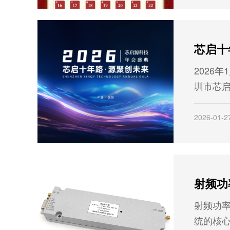
福！
2026年
圳市芯
为“芯启
来”的2
2026-01-2
游活动
酒店隆
射频功
统的核