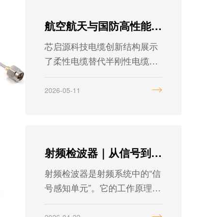
功率容量，每个参数都得掂量
清楚。那么要怎么做好选型
航空航天与国防高性能柔性同轴电缆——半刚组件的可靠替代方案
呢？
芯启源科技电缆创新结构展示
了柔性电缆替代半刚性电缆的
最新进展。它符合GJB 9001C-
2017标准，同时提供显著更简
2026-05-11
便的安装。专注射频微波领域
研发与制造，为您提供高性
能、高可靠的同轴电缆组件解
决方案，欢迎咨询定制选型。
射频检波器｜从信号到电压，精准对应
​射频检波器是射频系统中的“信
号感知单元”。它的工作原理：
将输入的射频信号能量，转换
为直流电压输出。信号越强，
2026-04-22