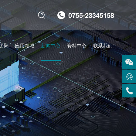
0755-23345158

优势
应用领域
新闻中心
资料中心
联系我们
扫码
咨询
在线
客服
服务
热线
回到
顶部