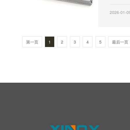
低功率
的功率
2026-01-0
输、信
求。
第一页
1
2
3
4
5
最后一页