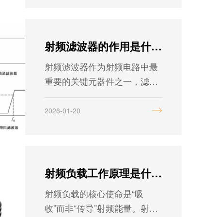
品频率可覆盖DC-70GHz，具
备优异的端口幅度和相位一致
性。
射频滤波器的作用是什么？
射频滤波器作为射频电路中最
重要的关键元器件之一，滤波
器广泛应用在各类射频微波电
路中，并且具有多种种类。
2026-01-20
射频负载工作原理是什么？
射频负载的核心使命是“吸
收”而非“传导”射频能量。射频