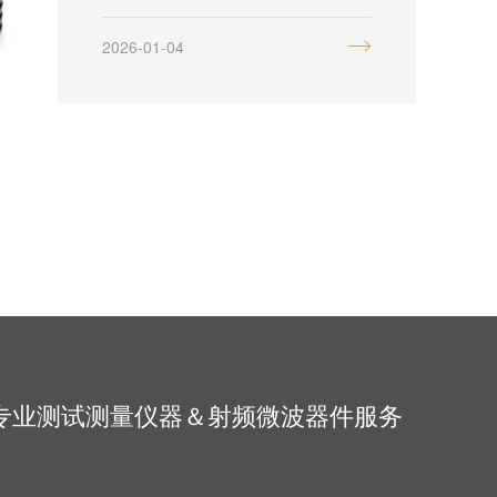
系统工作时，发射端产生的高
频电磁信号若无法被接收端完
2026-01-04
全接收，或系统调试、测试阶
段无实际接收终端，多余信号
会以反射波形式返回发射源，
这种反射会干扰信号质量，甚
至损坏功放等核心器件。
专业测试测量仪器＆射频微波器件服务