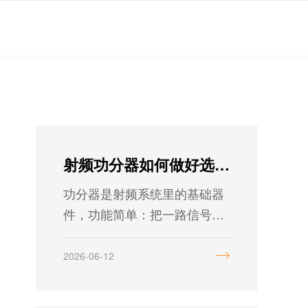
射频功分器如何做好选型？
功分器是射频系统里的基础器
件，功能简单：把一路信号按
比例分成多路输出。广泛应用
于通信基站、雷达、测试测量
2026-06-12
及航空航天系统等。到了选型
阶段，插损、隔离度、带宽、