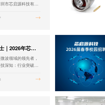
深圳市芯启源科技有限
026年4月7日至10
俄罗斯莫斯科季米里亚
7
，参加第36届俄罗斯
子产品博览会（SVIA
）。
招贤纳士｜2026年芯启源科技岗位热招中
频微波领域的领先者，
科技深知：行业突破的
才的沉淀与发力。20
公司战略升级，业务版
6
拓展，我们正式面向全
动新一轮人才招募。期
一起，用专业为行业赋