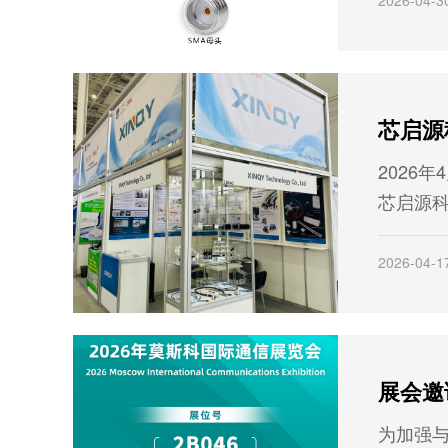
（低通
公共端
2026年
芯启源科技
以一场
全球通
2026-04-1
的更高
为加强