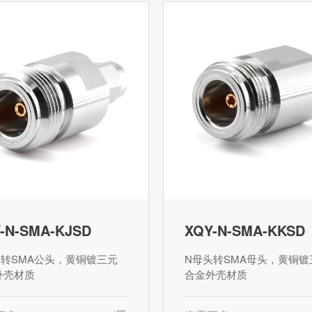
-N-SMA-KJSD
XQY-N-SMA-KKSD
头转SMA公头，黄铜镀三元
N母头转SMA母头，黄铜镀
外壳材质
合金外壳材质