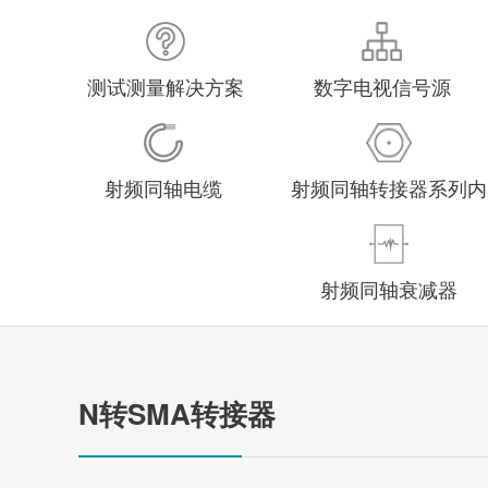
测试测量解决方案
数字电视信号源
射频同轴电缆
射频同轴转接器系列内
射频同轴衰减器
N转SMA转接器