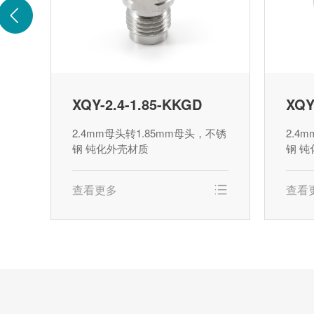
XQY-2.4-1.85-KKGD
XQY
2.4mm母头转1.85mm母头，不锈
2.4
钢 钝化外壳材质
钢 
查看更多
查看