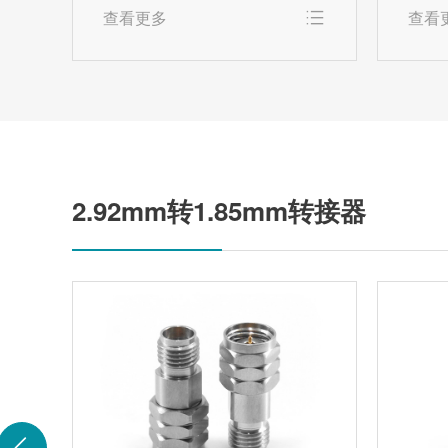
查看更多
查看
2.92mm转1.85mm转接器