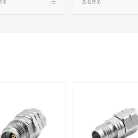
更多
查看更多