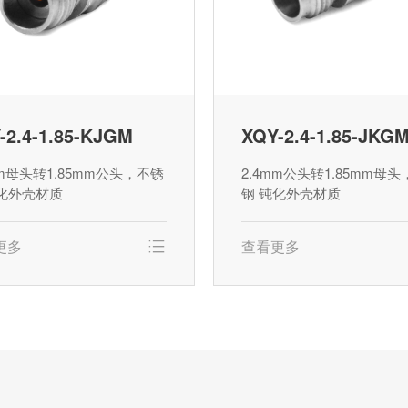
-2.4-1.85-KJGM
XQY-2.4-1.85-JKG
mm母头转1.85mm公头，不锈
2.4mm公头转1.85mm母
钝化外壳材质
钢 钝化外壳材质
更多
查看更多