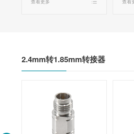
查看更多
查看
2.4mm转1.85mm转接器