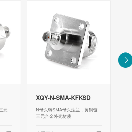
X
N
合
XQY-N-SMA-KFKSD
三元
N母头转SMA母头法兰，黄铜镀
查
三元合金外壳材质