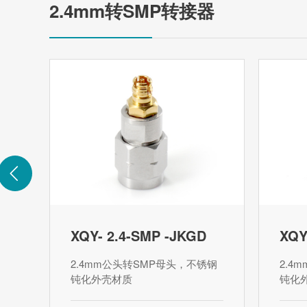
2.4mm转SMP转接器
XQY- 2.4-SMP -JKGD
XQY
2.4mm公头转SMP母头，不锈钢
2.4
钝化外壳材质
钝化