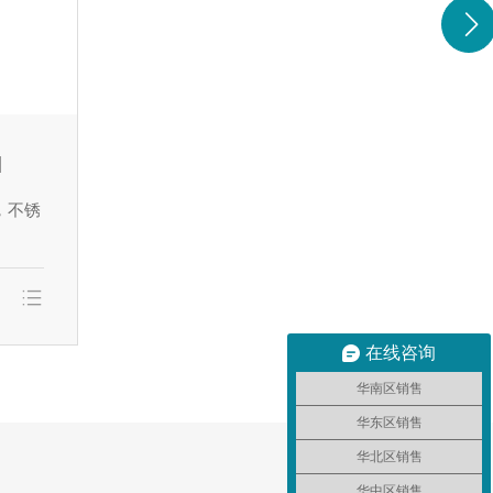
M
头，不锈
在线咨询
华南区销售
华东区销售
华北区销售
华中区销售