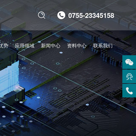
0755-23345158

优势
应用领域
新闻中心
资料中心
联系我们
扫码
咨询
在线
客服
服务
热线
回到
顶部