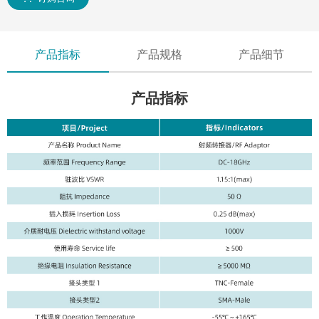
产品指标
产品规格
产品细节
产品指标