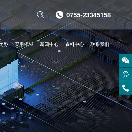
0755-23345158

优势
应用领域
新闻中心
资料中心
联系我们
扫码
咨询
在线
客服
服务
热线
回到
顶部