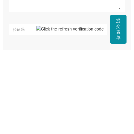
提
交
表
单