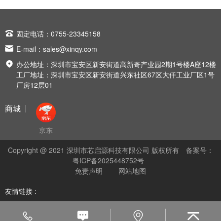

固定电话：0755-23345158

E-mail：
sales@xinqy.com

办公地址：深圳市宝安区新安街道高新奇产业园2期1号楼A座12楼
工厂地址：深圳市宝安区新安街道兴东社区67区大仟工业厂区1号
厂房12层01
商城
京东
Copyright @ 2021 深圳市芯启源科技有限公司 版权所有
备案号：
粤ICP备2025448752号
免责声明
网站地图
友情链接 :



