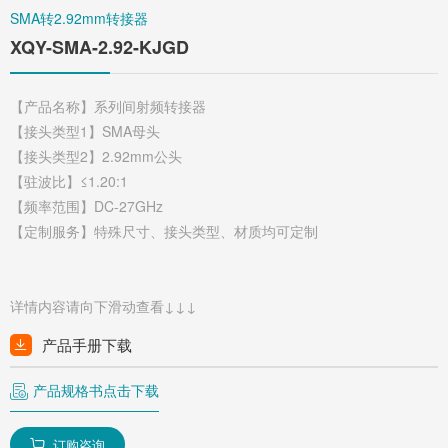
SMA转2.92mm转接器
XQY-SMA-2.92-KJGD
【产品名称】系列间射频转接器
【接头类型1】SMA母头
【接头类型2】2.92mm公头
【驻波比】≤1.20:1
【频率范围】DC-27GHz
【定制服务】特殊尺寸、接头类型、材质均可定制
详情内容请向下滑动查看↓↓↓
产品手册下载
产品规格书点击下载
订购咨询
