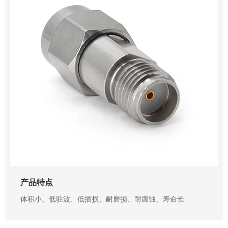
产品特点
体积小、低驻波、低插损、耐磨损、耐腐蚀、寿命长