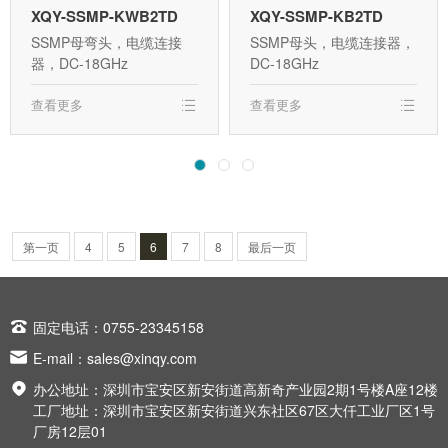
XQY-SSMP-KWB2TD
XQY-SSMP-KB2TD
SSMP母弯头，电缆连接
SSMP母头，电缆连接器，
器，DC-18GHz
DC-18GHz
查看更多
查看更多
第一页
4
5
6
7
8
最后一页

固定电话：0755-23345158

E-mail：
sales@xinqy.com

办公地址：深圳市宝安区新安街道高新奇产业园2期1号楼A座12楼
工厂地址：深圳市宝安区新安街道兴东社区67区大仟工业厂区1号
厂房12层01