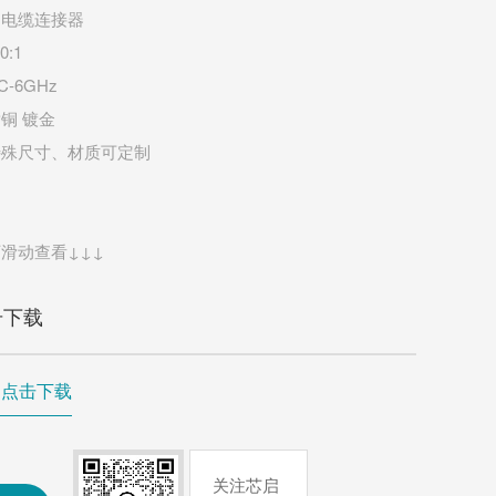
】电缆连接器
:1
-6GHz
铜 镀金
特殊尺寸、材质可定制
滑动查看↓↓↓
册下载
书点击下载
关注芯启