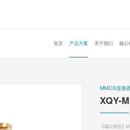
首页
产品方案
关于我们
核心
MMCX连接
XQY-M
【端口类型】M