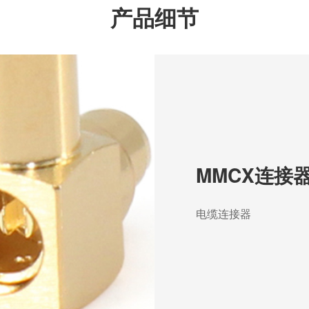
产品细节
MMCX连接
电缆连接器