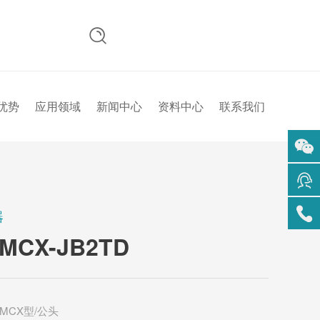
0755-23345158

优势
应用领域
新闻中心
资料中心
联系我们
扫码
咨询
在线
器
客服
MCX-JB2TD
服务
热线
回到
顶部
MCX型/公头