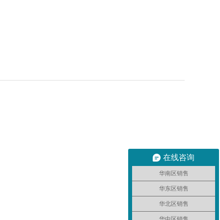
在线咨询
华南区销售
华东区销售
华北区销售
华中区销售