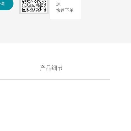
咨询
源
快速下单
产品细节