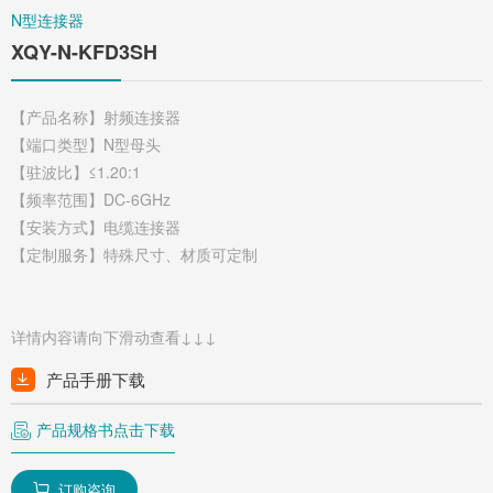
N型连接器
XQY-N-KFD3SH
【产品名称】射频连接器
【端口类型】N型母头
【驻波比】≤1.20:1
【频率范围】DC-6GHz
【安装方式】电缆连接器
【定制服务】特殊尺寸、材质可定制
详情内容请向下滑动查看↓↓↓
产品手册下载
产品规格书点击下载
订购咨询
