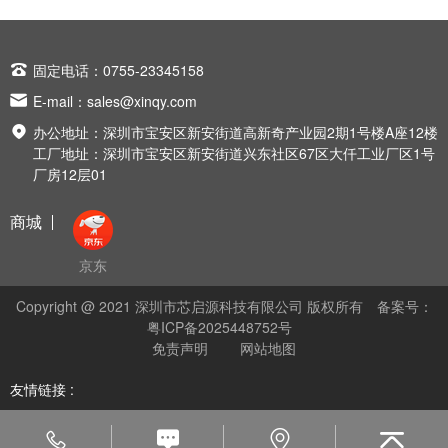

固定电话：0755-23345158

E-mail：
sales@xinqy.com

办公地址：深圳市宝安区新安街道高新奇产业园2期1号楼A座12楼
工厂地址：深圳市宝安区新安街道兴东社区67区大仟工业厂区1号
厂房12层01
商城
京东
Copyright @ 2021 深圳市芯启源科技有限公司 版权所有
备案号：
粤ICP备2025448752号
免责声明
网站地图
友情链接 :



