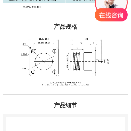
0755-23345158
产品规格
产品细节