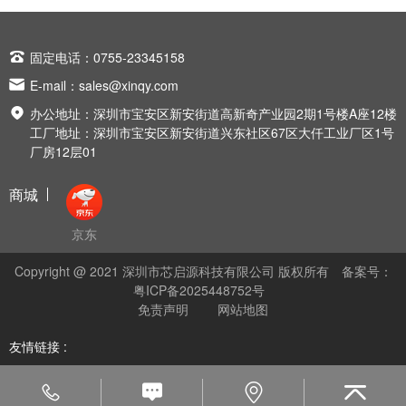

固定电话：0755-23345158

E-mail：
sales@xinqy.com

办公地址：深圳市宝安区新安街道高新奇产业园2期1号楼A座12楼
工厂地址：深圳市宝安区新安街道兴东社区67区大仟工业厂区1号
厂房12层01
商城
京东
Copyright @ 2021 深圳市芯启源科技有限公司 版权所有
备案号：
粤ICP备2025448752号
免责声明
网站地图
友情链接 :



