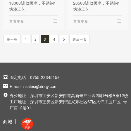
18000MHz频率，不锈钢/
26500MHz频率，不锈钢/
烤漆工艺
烤漆工艺
查看更多
查看更多
第一页
1
2
3
4
5
最后一页

固定电话：0755-23345158

E-mail：
sales@xinqy.com

办公地址：深圳市宝安区新安街道高新奇产业园2期1号楼A座12楼
工厂地址：深圳市宝安区新安街道兴东社区67区大仟工业厂区1号
厂房12层01
商城