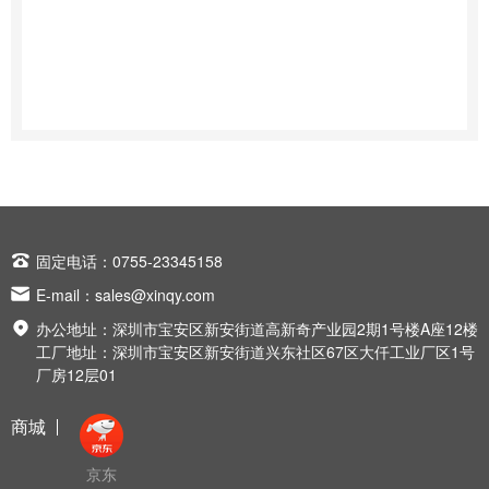

固定电话：0755-23345158

E-mail：
sales@xinqy.com

办公地址：深圳市宝安区新安街道高新奇产业园2期1号楼A座12楼
工厂地址：深圳市宝安区新安街道兴东社区67区大仟工业厂区1号
厂房12层01
商城
京东