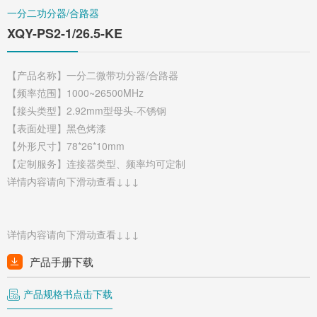
一分二功分器/合路器
XQY-PS2-1/26.5-KE
【产品名称】一分二微带功分器/合路器
【频率范围】1000~26500MHz
【接头类型】2.92mm型母头-不锈钢
【表面处理】黑色烤漆
【外形尺寸】78*26*10mm
【定制服务】连接器类型、频率均可定制
详情内容请向下滑动查看↓↓↓
详情内容请向下滑动查看↓↓↓
产品手册下载
产品规格书点击下载