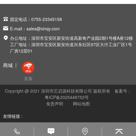

固定电话：0755-23345158

E-mail：
sales@xinqy.com

办公地址：深圳市宝安区新安街道高新奇产业园2期1号楼A座12楼
工厂地址：深圳市宝安区新安街道兴东社区67区大仟工业厂区1号
厂房12层01
商城
京东
Copyright @ 2021 深圳市芯启源科技有限公司 版权所有
备案号：
粤ICP备2025448752号
免责声明
网站地图
友情链接 :



