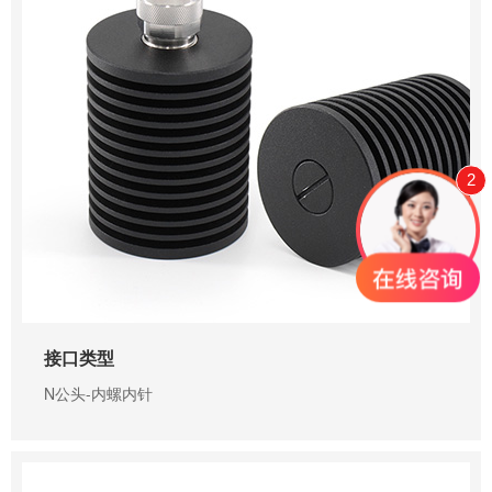
2
0755-23345158
接口类型
N公头-内螺内针