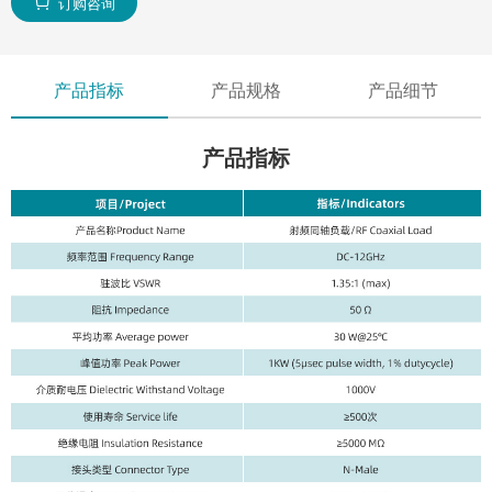
订购咨询

产品指标
产品规格
产品细节
产品指标