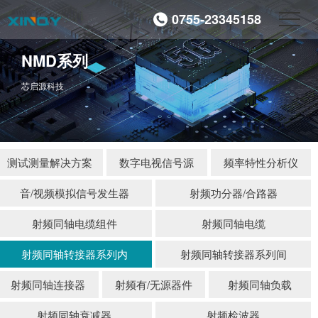
0755-23345158
NMD系列
芯启源科技
测试测量解决方案
数字电视信号源
频率特性分析仪
音/视频模拟信号发生器
射频功分器/合路器
射频同轴电缆组件
射频同轴电缆
射频同轴转接器系列内
射频同轴转接器系列间
射频同轴连接器
射频有/无源器件
射频同轴负载
射频同轴衰减器
射频检波器