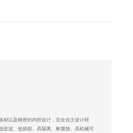
板材以及精密的内腔设计，完全自主设计研
低驻波、低插损、高隔离、耐腐蚀、高机械可