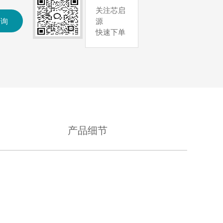
关注芯启
咨询
源
快速下单
产品细节