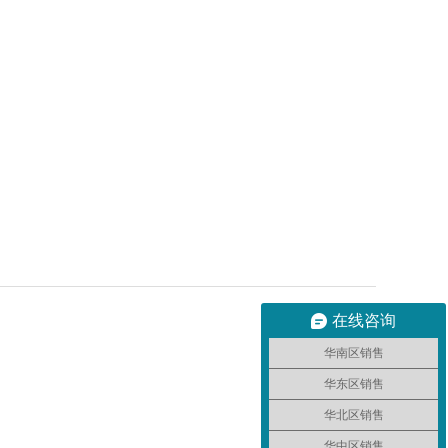
在线咨询
华南区销售
华东区销售
华北区销售
华中区销售