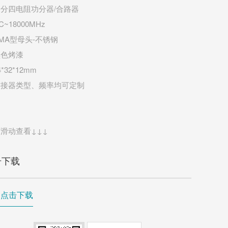
分四电阻功分器/合路器
18000MHz
MA型母头-不锈钢
黑色烤漆
32*12mm
连接器类型、频率均可定制
滑动查看↓↓↓
册下载
书点击下载