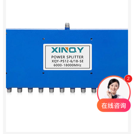
2
0755-23345158