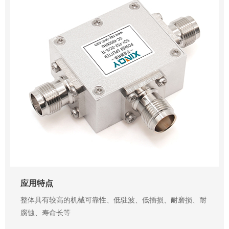
应用特点
整体具有较高的机械可靠性、低驻波、低插损、耐磨损、耐
腐蚀、寿命长等