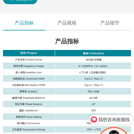
产品指标
产品规格
产品细节
产品指标
我想咨询射频线