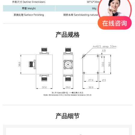
0755-23345158
产品规格
产品细节