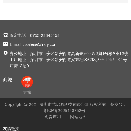

固定电话：0755-23345158

E-mail：
sales@xinqy.com

办公地址：深圳市宝安区新安街道高新奇产业园2期1号楼A座12楼
工厂地址：深圳市宝安区新安街道兴东社区67区大仟工业厂区1号
厂房12层01
商城
京东
Copyright @ 2021 深圳市芯启源科技有限公司 版权所有
备案号：
粤ICP备2025448752号
免责声明
网站地图
友情链接 :