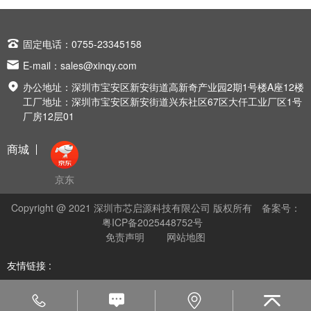

固定电话：0755-23345158

E-mail：
sales@xinqy.com

办公地址：深圳市宝安区新安街道高新奇产业园2期1号楼A座12楼
工厂地址：深圳市宝安区新安街道兴东社区67区大仟工业厂区1号
厂房12层01
商城
京东
Copyright @ 2021 深圳市芯启源科技有限公司 版权所有
备案号：
粤ICP备2025448752号
免责声明
网站地图
友情链接 :



