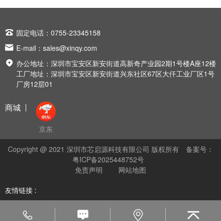

固定电话：0755-23345158

E-mail：
sales@xinqy.com

办公地址：深圳市宝安区新安街道高新奇产业园2期1号楼A座12楼
工厂地址：深圳市宝安区新安街道兴东社区67区大仟工业厂区1号
厂房12层01
商城
京东
Copyright @ 2021 深圳市芯启源科技有限公司 版权所有
备案号：
粤ICP备2025448752号
免责声明
网站地图
友情链接 :



