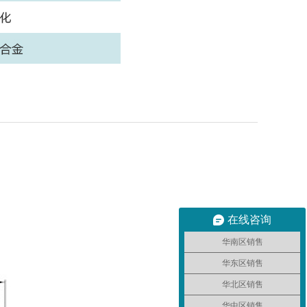
在线咨询
华南区销售
华东区销售
华北区销售
华中区销售