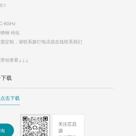
:1
-6GHz
锈钢 钝化
如需定制，请联系拨打电话或在线联系我们
滑动查看↓↓↓
册下载
书点击下载
关注芯启
咨询
源