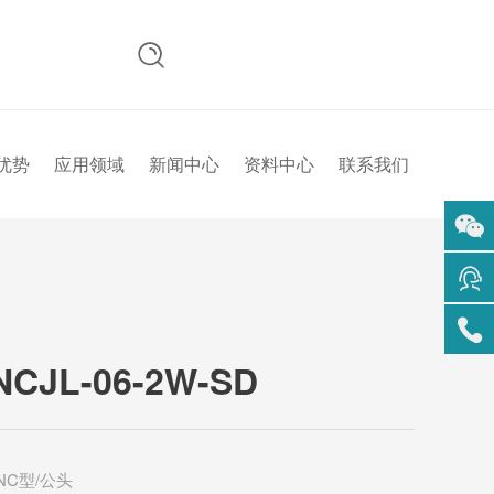
0755-23345158

优势
应用领域
新闻中心
资料中心
联系我们
扫码
咨询
在线
客服
NCJL-06-2W-SD
服务
热线
回到
顶部
NC型/公头