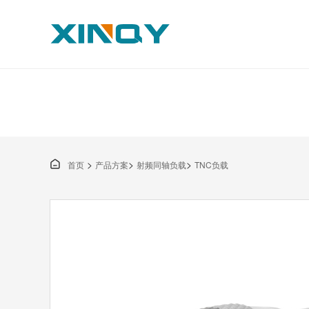
>
>
>

首页
产品方案
射频同轴负载
TNC负载