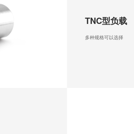
TNC型负载
多种规格可以选择