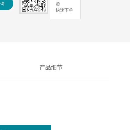
咨询
源
快速下单
产品细节