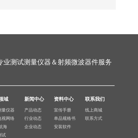
专业测试测量仪器＆射频微波器件服务
领域
新闻中心
资料中心
联系我们
测量仪器
产品动态
宣传手册
线上商城
电视网络
行业动态
单品规格书
联系方式
航海
企业动态
安装软件
测试