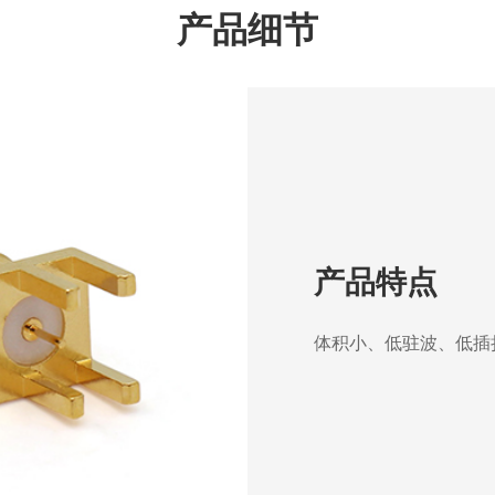
产品细节
产品特点
体积小、低驻波、低插