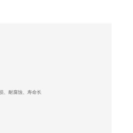
损、耐腐蚀、寿命长