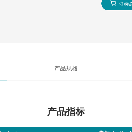

订购
产品规格
产品指标