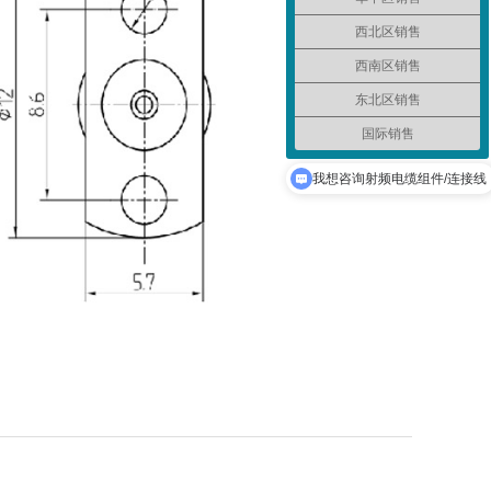
西北区销售
西南区销售
东北区销售
国际销售
我想咨询射频电缆组件/连接线