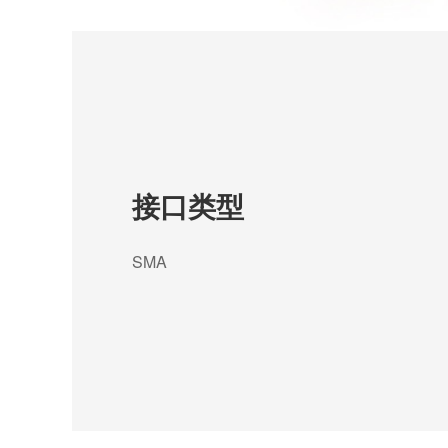
接口类型
SMA