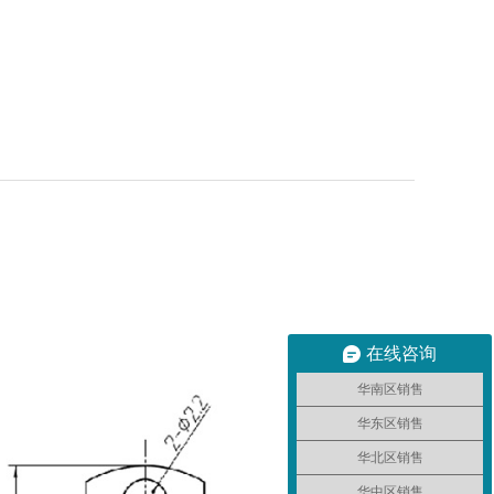
在线咨询
华南区销售
华东区销售
华北区销售
华中区销售