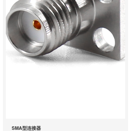
SMA型连接器