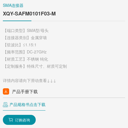
SMA连接器
XQY-SAFM0101F03-M
【端口类型】SMA型/母头
【连接器类别】金属穿墙
【驻波比】≤1.15:1
【频率范围】DC-27GHz
【材质工艺】不锈钢 钝化
【定制服务】特殊尺寸、材质可定制
详情内容请向下滑动查看↓↓↓
产品手册下载
产品规格书点击下载
订购咨询
