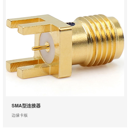
0755-23345158
SMA型连接器
边缘卡板