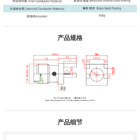
产品规格
产品细节