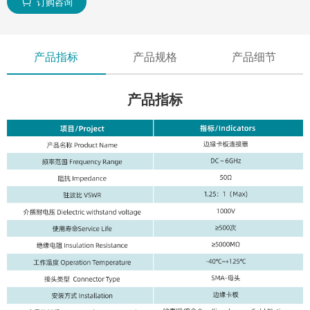
订购咨询

产品指标
产品规格
产品细节
产品指标