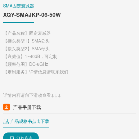
SMA固定衰减器
XQY-SMAJKP-06-50W
【产品名称】固定衰减器
【接头类型1】SMA公头
【接头类型2】SMA母头
【衰减值】1~40dB，可定制
【频率范围】DC-6GHz
【定制服务】详情信息请联系我们
详情内容请向下滑动查看↓↓↓
产品手册下载
产品规格书点击下载
订购咨询
