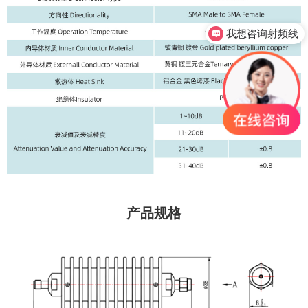
我想咨询射频线
0755-23345158
产品规格